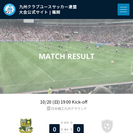
九州クラブユースサッカー連盟
大会公式サイト | 福岡
10/20 (日) 19:00 Kick-off
日本精工九州グラウンド
0
0
前半
0
0
0
0
後半