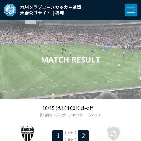
九州クラブユースサッカー連盟
大会公式サイト | 福岡
10/15 (火) 04:00 Kick-off
福岡フットボールセンター（FFC）C
1
0
前半
1
2
0
2
後半