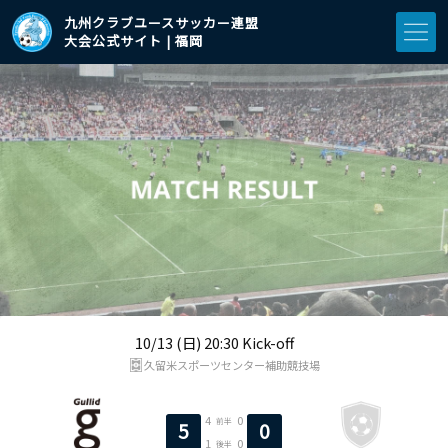
九州クラブユースサッカー連盟
大会公式サイト | 福岡
10/13 (日) 20:30 Kick-off
久留米スポーツセンター補助競技場
4
0
前半
5
0
1
0
後半