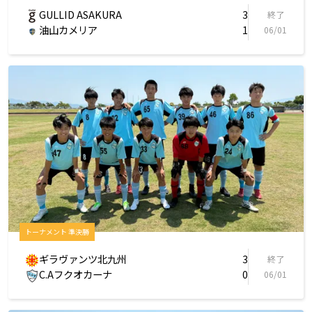
GULLID ASAKURA
3
終了
油山カメリア
1
06/01
トーナメント 準決勝
ギラヴァンツ北九州
3
終了
C.Aフクオカーナ
0
06/01