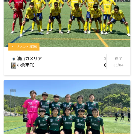
トーナメント 2回戦
油山カメリア
2
終了
小倉南FC
0
05/04