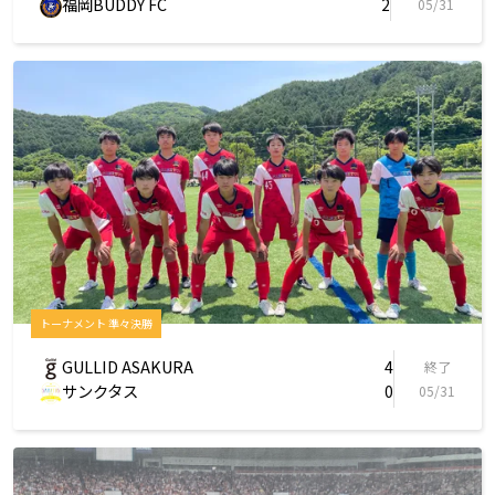
福岡BUDDY FC
2
05/31
トーナメント 準々決勝
GULLID ASAKURA
4
終了
サンクタス
0
05/31