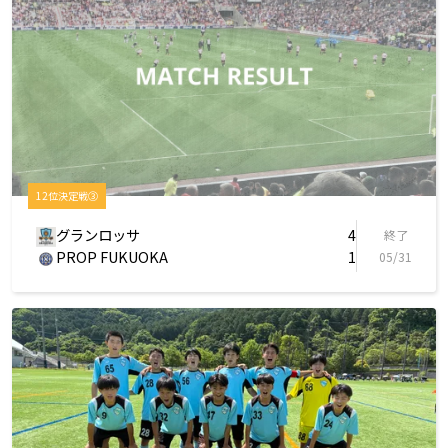
12位決定戦③
グランロッサ
4
終了
PROP FUKUOKA
1
05/31