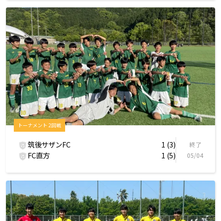
トーナメント 2回戦
筑後サザンFC
1 (3)
終了
FC直方
1 (5)
05/04