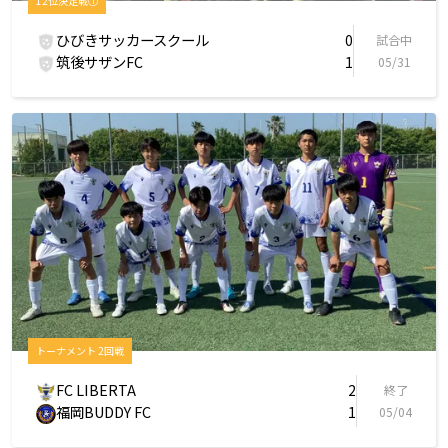
12位決定戦①
ひびきサッカースクール
0
試合中
筑後サザンFC
1
05/31
トーナメント 2回戦
FC LIBERTA
2
終了
福岡BUDDY FC
1
05/04