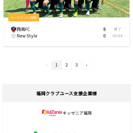
トーナメント 2回戦
西南FC
8
終了
New Style
0
05/04
‹
1
2
3
›
福岡クラブユース支援企業様
キッザニア福岡