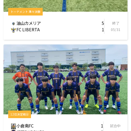
トーナメント 準々決勝
油山カメリア
5
終了
FC LIBERTA
1
05/31
12位決定戦④
小倉南FC
1
試合中