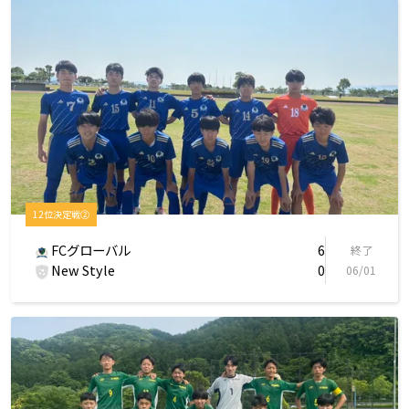
12位決定戦②
FCグローバル
6
終了
New Style
0
06/01