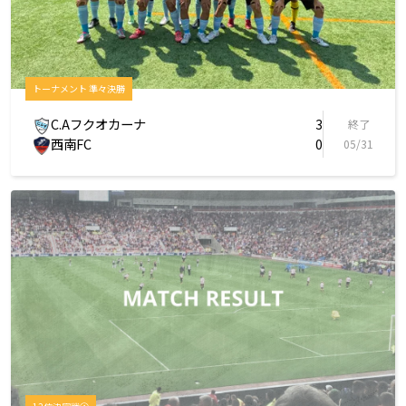
トーナメント 準々決勝
C.Aフクオカーナ
3
終了
西南FC
0
05/31