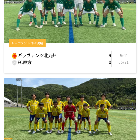
トーナメント 準々決勝
ギラヴァンツ北九州
9
終了
FC直方
0
05/31