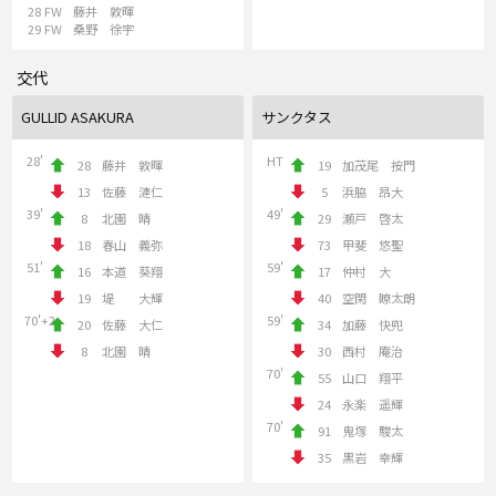
28
FW
藤井 敦暉
29
FW
桑野 徐宇
交代
GULLID ASAKURA
サンクタス
28'
HT
28
藤井 敦暉
19
加茂尾 按門
13
佐藤 漣仁
5
浜脇 昂大
39'
49'
8
北園 晴
29
瀬戸 啓太
18
春山 義弥
73
甲斐 悠聖
51'
59'
16
本道 葵翔
17
仲村 大
19
堤 大輝
40
空閑 瞭太朗
70'+2
59'
20
佐藤 大仁
34
加藤 快兜
8
北園 晴
30
西村 庵治
70'
55
山口 翔平
24
永楽 遥輝
70'
91
鬼塚 駿太
35
黒岩 幸輝