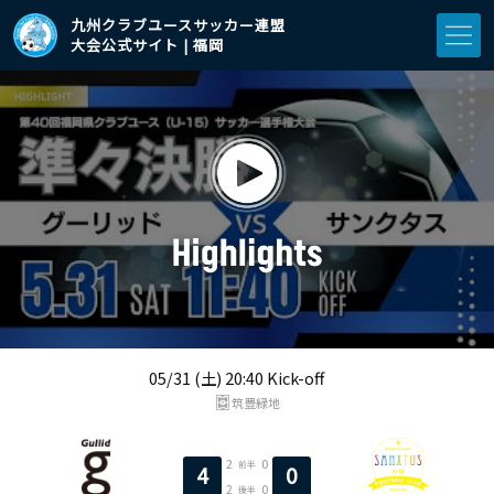
九州クラブユースサッカー連盟
大会公式サイト | 福岡
05/31 (土) 20:40 Kick-off
筑豊緑地
2
0
前半
4
0
2
0
後半