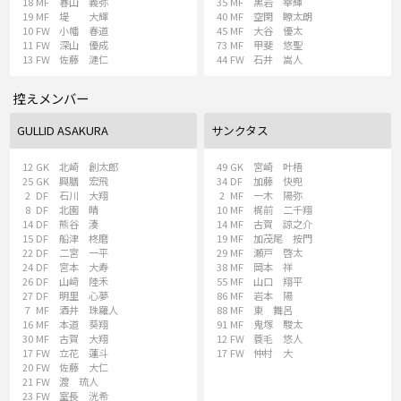
18
MF
春山 義弥
35
MF
黒岩 幸輝
19
MF
堤 大輝
40
MF
空閑 瞭太朗
10
FW
小幡 春道
45
MF
大谷 優太
11
FW
深山 優成
73
MF
甲斐 悠聖
13
FW
佐藤 漣仁
44
FW
石井 嵩人
控えメンバー
GULLID ASAKURA
サンクタス
12
GK
北崎 創太郎
49
GK
宮崎 叶梧
25
GK
興膳 宏飛
34
DF
加藤 快兜
2
DF
石川 大翔
2
MF
一木 陽弥
8
DF
北園 晴
10
MF
梶前 二千翔
14
DF
熊谷 湊
14
MF
古賀 諒之介
15
DF
船津 柊磨
19
MF
加茂尾 按門
22
DF
二宮 一平
29
MF
瀬戸 啓太
24
DF
宮本 大寿
38
MF
岡本 祥
26
DF
山﨑 陸禾
55
MF
山口 翔平
27
DF
明里 心夢
86
MF
岩本 陽
7
MF
酒井 珠羅人
88
MF
東 舞呂
16
MF
本道 葵翔
91
MF
鬼塚 駿太
30
MF
古賀 大翔
12
FW
蓑毛 悠人
17
FW
立花 蓮斗
17
FW
仲村 大
20
FW
佐藤 大仁
21
FW
渡 琉人
23
FW
室長 洸希