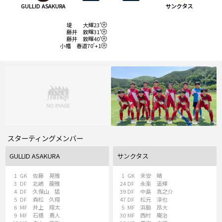
GULLID ASAKURA
サンクタス
堤 大輝
23'
藤井 敦暉
31'
藤井 敦暉
40'
小幡 春道
70'+1
スターティングメンバー
GULLID ASAKURA
サンクタス
1
GK
佐藤 晃雅
1
GK
末安 晴
3
DF
北嶋 龍雅
24
DF
永楽 遥輝
4
DF
久保山 猛
39
DF
中島 真之介
5
DF
森松 久翔
47
DF
松元 淳也
6
MF
井上 翔太
5
MF
浜脇 昂大
9
MF
石橋 勇人
30
MF
西村 庵治