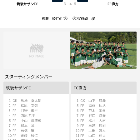
3
5
筑後サザンFC
FC直方
PK
後藤 綾仁
61'
23'
藤﨑 櫂
スターティングメンバー
筑後サザンFC
FC直方
1
GK
馬場 奏太朗
1
GK
山下 悠晟
2
FP
松尾 文弥
5
FP
須藤 祐丞
3
FP
河野 徹平
6
FP
花木 栄樹
4
FP
西原 哲平
7
FP
谷口 時春
5
FP
中山 颯癒飛
8
FP
松井 大河
7
FP
柳本 蓮
9
FP
玉越 玲司
9
FP
石橋 廉
10
FP
上田 颯人
10
FP
後藤 綾仁
11
FP
山口 翔大