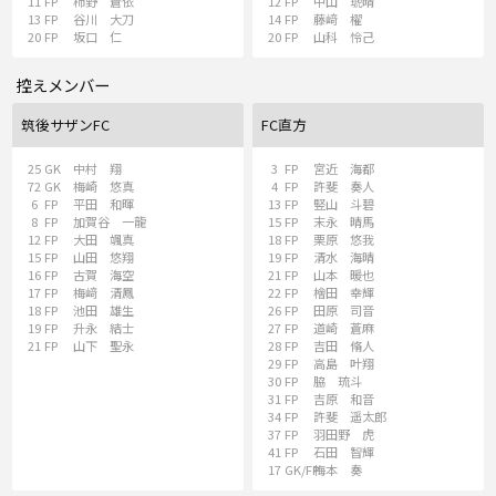
11
FP
柿野 蒼依
12
FP
中山 琥晴
13
FP
谷川 大刀
14
FP
藤﨑 櫂
20
FP
坂口 仁
20
FP
山科 怜己
控えメンバー
筑後サザンFC
FC直方
25
GK
中村 翔
3
FP
宮近 海都
72
GK
梅崎 悠真
4
FP
許斐 奏人
6
FP
平田 和暉
13
FP
竪山 斗碧
8
FP
加賀谷 一龍
15
FP
末永 晴馬
12
FP
大田 颯真
18
FP
栗原 悠我
15
FP
山田 悠翔
19
FP
清水 海晴
16
FP
古賀 海空
21
FP
山本 暖也
17
FP
梅﨑 清鳳
22
FP
檜田 幸輝
18
FP
池田 雄生
26
FP
田原 司音
19
FP
升永 結士
27
FP
道崎 蒼麻
21
FP
山下 聖永
28
FP
吉田 脩人
29
FP
高島 叶翔
30
FP
脇 琉斗
31
FP
吉原 和音
34
FP
許斐 遥太郎
37
FP
羽田野 虎
41
FP
石田 智輝
17
GK/FP
梅本 奏