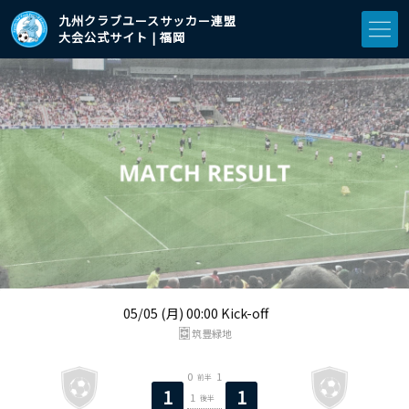
九州クラブユースサッカー連盟
大会公式サイト | 福岡
05/05 (月) 00:00 Kick-off
筑豊緑地
0
1
前半
1
1
1
後半