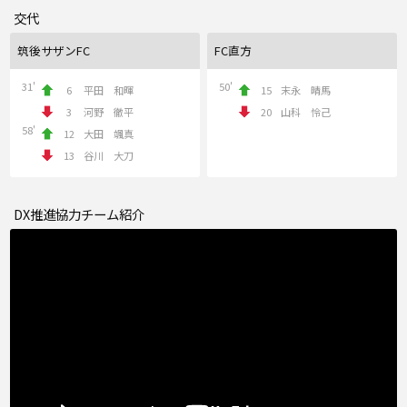
交代
筑後サザンFC
FC直方
31'
50'
6
平田 和暉
15
末永 晴馬
3
河野 徹平
20
山科 怜己
58'
12
大田 颯真
13
谷川 大刀
DX推進協力チーム紹介