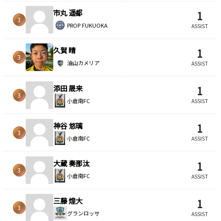
市丸 遥都
1
3
PROP FUKUOKA
ASSIST
久賀 晴
1
3
油山カメリア
ASSIST
添田 晟来
1
3
小倉南FC
ASSIST
神谷 悠璃
1
3
小倉南FC
ASSIST
大蔵 奏那汰
1
3
小倉南FC
ASSIST
三藤 煌大
1
3
グランロッサ
ASSIST