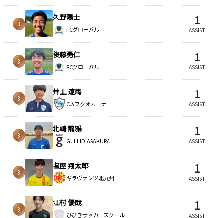
久野陽士
1
3
FCグローバル
ASSIST
後藤勇仁
1
3
FCグローバル
ASSIST
井上 遼馬
1
3
C.Aフクオカーナ
ASSIST
北嶋 龍雅
1
3
GULLID ASAKURA
ASSIST
塩屋 翔太郎
1
3
ギラヴァンツ北九州
ASSIST
江村 優哉
1
3
ひびきサッカースクール
ASSIST