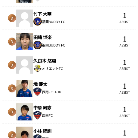
竹下 大華
1
3
福岡BUDDY FC
ASSIST
田崎 世楽
1
3
福岡BUDDY FC
ASSIST
久良木 悠翔
1
3
オリエントFC
ASSIST
境 優太
1
3
西南FC U-18
ASSIST
中原 周志
1
3
西南FC
ASSIST
小林 陸訓
1
3