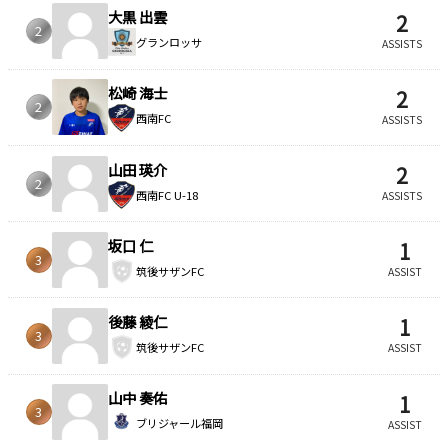
大黒 出雲
2
2
グランロッサ
ASSISTS
松崎 海士
2
2
西南FC
ASSISTS
山田 瑛介
2
2
西南FC U-18
ASSISTS
坂口 仁
1
3
筑後サザンFC
ASSIST
後藤 綾仁
1
3
筑後サザンFC
ASSIST
山中 奏佑
1
3
ブリジャール福岡
ASSIST