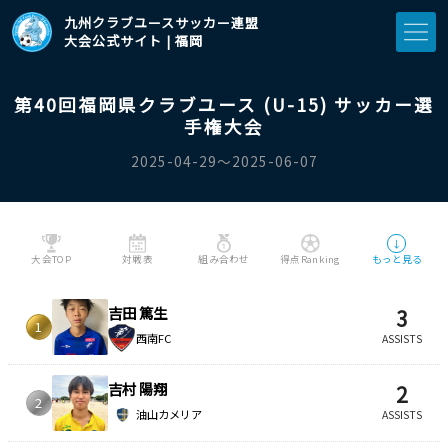
九州クラブユースサッカー連盟
大会公式サイト | 福岡
第40回福岡県クラブユース (U-15) サッカー選
手権大会
2025-04-29〜2025-06-07
↓
大会TOP
対戦表
組み合わせ
得点Ranking
もっと見る
吉田 篤生
3
1
西南FC
ASSISTS
吉村 陽翔
2
2
油山カメリア
ASSISTS