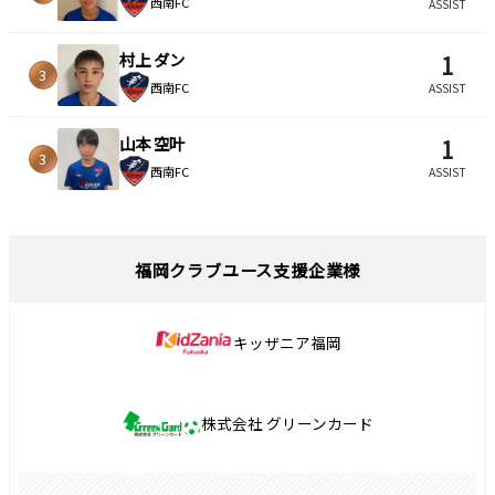
西南FC
ASSIST
村上 ダン
1
3
西南FC
ASSIST
山本 空叶
1
3
西南FC
ASSIST
福岡クラブユース支援企業様
キッザニア福岡
株式会社 グリーンカード