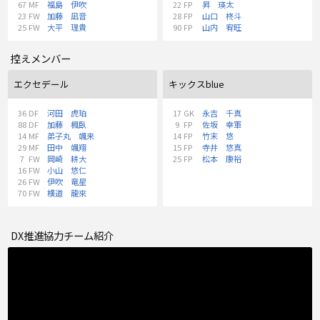
67
MF
福島 伊吹
22
FP
昇 瑛太
23
FW
加藤 凪音
28
FP
山口 柊斗
25
FW
大平 理貴
90
FP
山内 宥旺
控えメンバー
エクセデール
キックスblue
36
DF
河田 虎珀
17
GK
永吉 千真
88
DF
加藤 楓臥
9
FP
佐坂 幸軍
14
MF
弟子丸 颯来
14
FP
竹末 悠
29
MF
田中 颯翔
15
FP
寺井 悠真
7
FW
岡崎 耕大
25
FP
松本 康裕
16
FW
小山 悠仁
26
FW
伊吹 竜星
70
FW
横道 龍來
DX推進協力チーム紹介