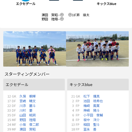
エクセデール
キックスblue
濵田 賀昭
--
18'
昇 瑛太
野田 陸翔
--
スターティングメンバー
エクセデール
キックスblue
12
GK
久保 朝輝
21
GK
松下 颯真
17
DF
宮嶋 晴文
2
FP
池田 琉希也
22
DF
川添 麗斗
3
FP
梅﨑 風駕
33
DF
川村 要
4
FP
神崎 陽斗
35
DF
山田 絃詞
6
FP
小平田 俊輔
15
MF
野田 陸翔
8
FP
坂中 洋介
24
MF
小坂 俊二郎
13
FP
相田 聖斗
39
MF
濵田 賀昭
18
FP
冨永 善