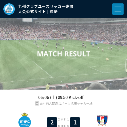
九州クラブユースサッカー連盟
大会公式サイト | 長崎
06/06 (土) 09:50 Kick-off
大村市古賀島スポーツ広場サッカー場
2
1
前半
2
1
0
0
後半