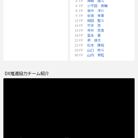
4
FP
神崎 陽斗
6
FP
小平田 俊輔
8
FP
坂中 洋介
9
FP
佐坂 幸軍
13
FP
相田 聖斗
14
FP
竹末 悠
15
FP
寺井 悠真
18
FP
冨永 善
22
FP
昇 瑛太
25
FP
松本 康裕
28
FP
山口 柊斗
90
FP
山内 宥旺
DX推進協力チーム紹介