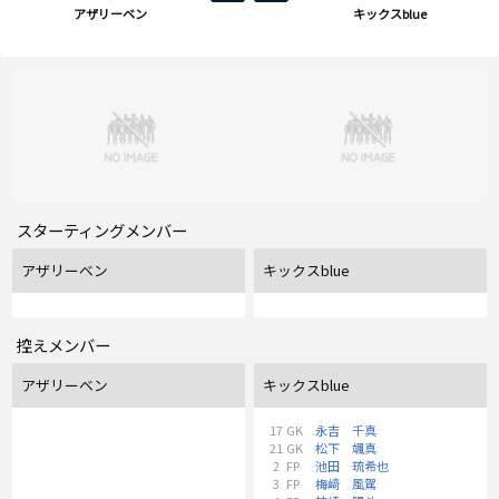
アザリーベン
キックスblue
スターティングメンバー
アザリーベン
キックスblue
控えメンバー
アザリーベン
キックスblue
17
GK
永吉 千真
21
GK
松下 颯真
2
FP
池田 琉希也
3
FP
梅﨑 風駕