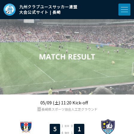
九州クラブユースサッカー連盟
大会公式サイト | 長崎
05/09 (土) 11:20 Kick-off
長崎県スポーツ協会人工芝グラウンド
1
0
前半
5
1
4
1
後半