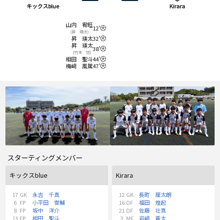
キックスblue
Kirara
山内 宥旺
12'
(昇 瑛太)
昇 瑛太
32'
昇 瑛太
38'
(竹末 悠)
相田 聖斗
44'
梅﨑 風駕
47'
スターティングメンバー
キックスblue
Kirara
17
GK
永吉 千真
12
GK
長町 厘太朗
6
FP
小平田 俊輔
16
DF
福田 煌起
8
FP
坂中 洋介
21
DF
佐藤 壮真
13
FP
相田 聖斗
3
MF
岩﨑 蒼太