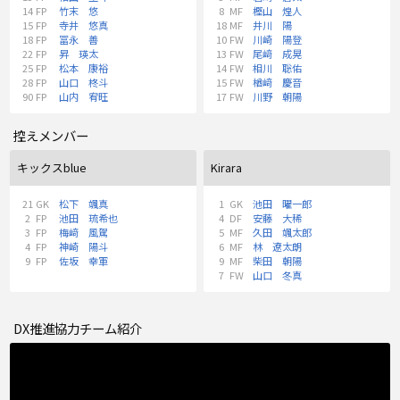
14
FP
竹末 悠
8
MF
樫山 煌人
15
FP
寺井 悠真
18
MF
井川 陽
18
FP
冨永 善
10
FW
川崎 陽登
22
FP
昇 瑛太
13
FW
尾﨑 成晃
25
FP
松本 康裕
14
FW
相川 聡佑
28
FP
山口 柊斗
15
FW
楢﨑 慶音
90
FP
山内 宥旺
17
FW
川野 朝陽
控えメンバー
キックスblue
Kirara
21
GK
松下 颯真
1
GK
池田 曜一郎
2
FP
池田 琉希也
4
DF
安藤 大稀
3
FP
梅﨑 風駕
5
MF
久田 颯太郎
4
FP
神崎 陽斗
6
MF
林 遼太朗
9
FP
佐坂 幸軍
9
MF
柴田 朝陽
7
FW
山口 冬真
DX推進協力チーム紹介