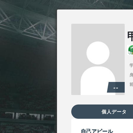
身
--
個人データ
自己アピール