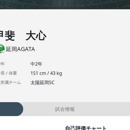
甲斐 大心
延岡AGATA
中2年
学年
151 cm / 43 kg
長 / 体重
太陽延岡SC
前所属チーム
試合情報
自己評価チャート