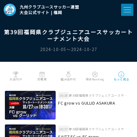
九州クラブユースサッカー連盟
大会公式サイト | 福岡
第39回福岡県クラブジュニアユースサッカート
ーナメント大会
2024-10-05〜2024-10-27
↓
大会TOP
対戦表
組み合わせ
得点Ranking
もっと見る
10/28
第39回福岡県クラブジュニアユースサッカートーナメント大会 決勝
FC grow vs GULLID ASAKURA
10/27
第39回福岡県クラブジュニアユースサッカートーナメント大会 準決勝
SALTZ FC vs FC grow