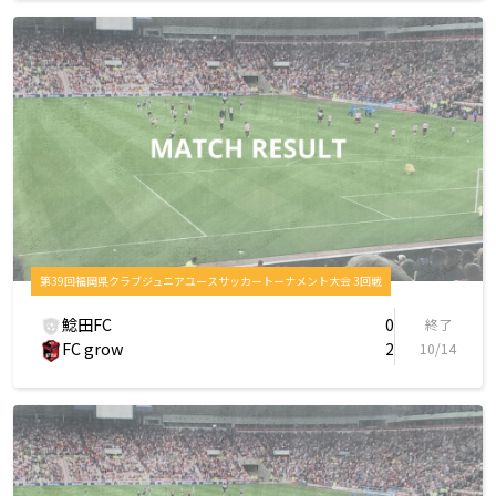
第39回福岡県クラブジュニアユースサッカートーナメント大会 3回戦
鯰田FC
0
終了
FC grow
2
10/14