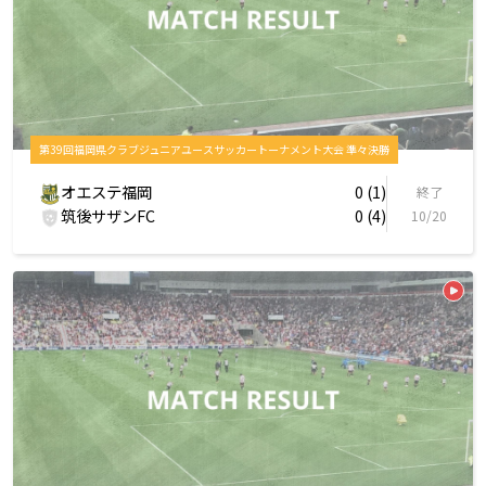
第39回福岡県クラブジュニアユースサッカートーナメント大会 準々決勝
オエステ福岡
0 (1)
終了
筑後サザンFC
0 (4)
10/20