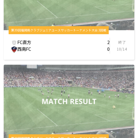
第39回福岡県クラブジュニアユースサッカートーナメント大会 3回戦
FC直方
2
終了
西南FC
0
10/14