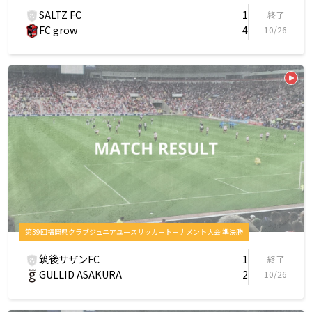
SALTZ FC
1
終了
FC grow
4
10/26
第39回福岡県クラブジュニアユースサッカートーナメント大会 準決勝
筑後サザンFC
1
終了
GULLID ASAKURA
2
10/26