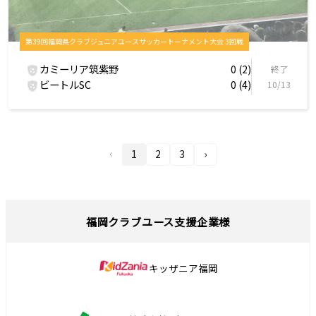
第39回福岡県クラブジュニアユースサッカートーナメント大会 3回戦
カミーリア筑紫野
0 (2)
終了
ビートルSC
0 (4)
10/13
‹
1
2
3
›
福岡クラブユース支援企業様
キッザニア福岡