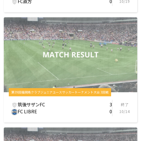
FC直方
0
10/19
第39回福岡県クラブジュニアユースサッカートーナメント大会 3回戦
筑後サザンFC
3
終了
FC LIBRE
0
10/14