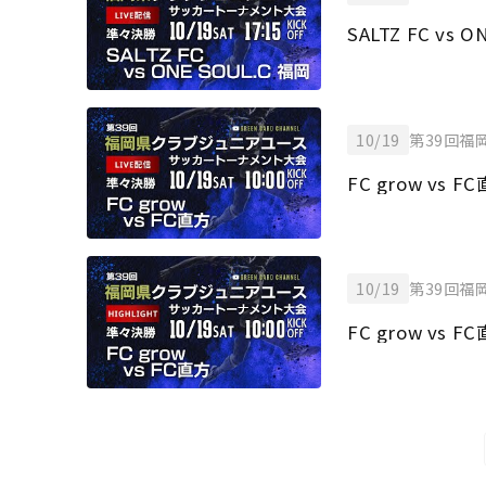
SALTZ FC vs 
10/19
第39回福
FC grow vs F
10/19
第39回福
FC grow vs F