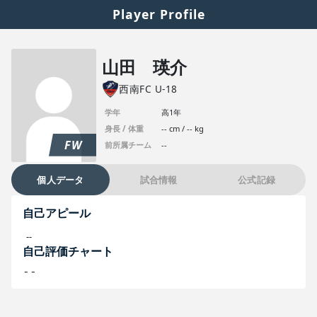
Player Profile
山田 瑛介
西南FC U-18
学年
高1年
身長 / 体重
-- cm / -- kg
FW
前所属チーム
--
個人データ
試合情報
公式記録
自己アピール
--
自己評価チャート
--