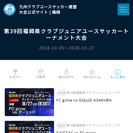
九州クラブユースサッカー連盟
大会公式サイト | 福岡
第39回福岡県クラブジュニアユースサッカート
ーナメント大会
2024-10-05〜2024-10-27
↓
大会TOP
対戦表
組み合わせ
得点Ranking
もっと見る
10/28
第39回福岡県クラブジュニアユースサッカートーナメント大会 決勝
FC grow vs GULLID ASAKURA
10/27
第39回福岡県クラブジュニアユースサッカートーナメント大会 準決勝
SALTZ FC vs FC grow