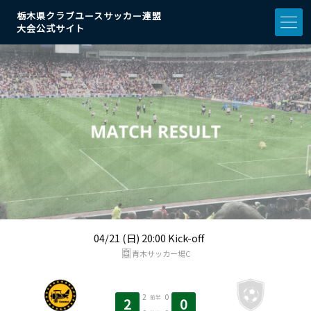
栃木県クラブユースサッカー連盟
大会公式サイト
04/21 (日) 20:00 Kick-off
青木サッカー場C
2
0
前半
2
0