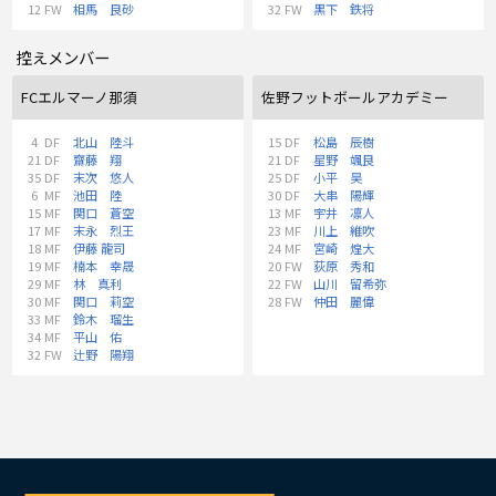
12
FW
相馬 良砂
32
FW
黒下 鉄将
控えメンバー
FCエルマーノ那須
佐野フットボールアカデミー
4
DF
北山 陸斗
15
DF
松島 辰樹
21
DF
齋藤 翔
21
DF
星野 颯良
35
DF
末次 悠人
25
DF
小平 昊
6
MF
池田 陸
30
DF
大串 陽輝
15
MF
関口 蒼空
13
MF
宇井 凛人
17
MF
末永 烈王
23
MF
川上 維吹
18
MF
伊藤 龍司
24
MF
宮崎 煌大
19
MF
楠本 幸晟
20
FW
荻原 秀和
29
MF
林 真利
22
FW
山川 留希弥
30
MF
関口 莉空
28
FW
仲田 麗偉
33
MF
鈴木 瑠生
34
MF
平山 佑
32
FW
辻野 陽翔