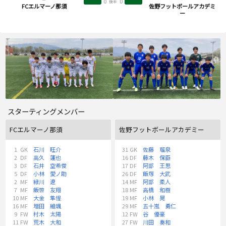
0
0
後半
FCエルマーノ那須
佐野フットボールアカデミ
ー
スターティングメンバー
FCエルマーノ那須
佐野フットボールアカデミー
1
GK
石川 旺介
31
GK
佐藤 瑠泉
2
DF
高久 蓮也
16
DF
藤木 保臣
3
DF
石井 空希俊
17
DF
阿部 王思
5
DF
小林 愛ノ助
26
DF
飯塚 大武
2
MF
緑川 遼
14
MF
阿部 柔人
7
MF
飯笹 友翔
18
MF
高橋 和樹
10
MF
大金 隼惺
19
MF
小林 晃
16
MF
増田 維颯
29
MF
五十嵐 勇仁
9
FW
村木 太陽
12
FW
谷 優豪
11
FW
荒木 大和
27
FW
川田 奏和