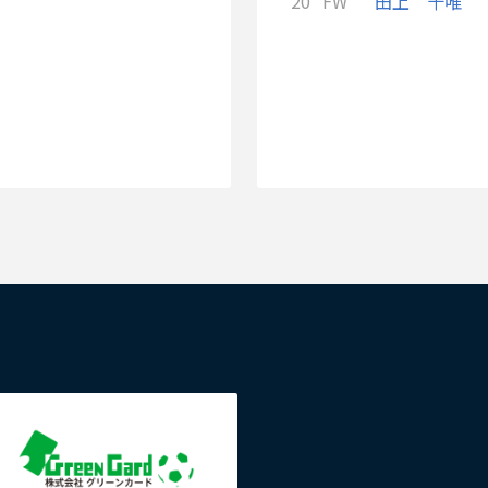
20
FW
田上 十唯