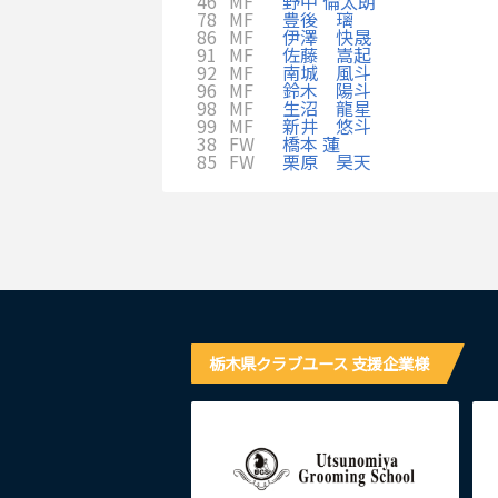
46
MF
野中 倫太朗
78
MF
豊後 璃
86
MF
伊澤 快晟
91
MF
佐藤 嵩起
92
MF
南城 風斗
96
MF
鈴木 陽斗
98
MF
生沼 龍星
99
MF
新井 悠斗
38
FW
橋本 蓮
85
FW
栗原 昊天
栃木県クラブユース 支援企業様