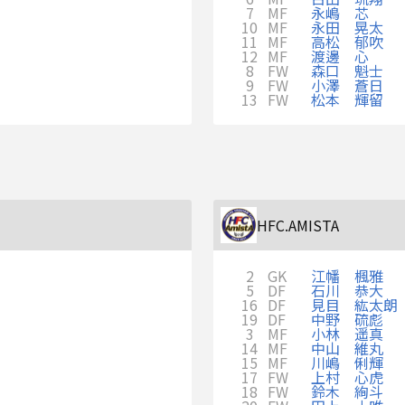
7
MF
永嶋 芯
10
MF
永田 晃太
11
MF
高松 郁吹
12
MF
渡邊 心
8
FW
森口 魁士
9
FW
小澤 蒼日
13
FW
松本 輝留
HFC.AMISTA
2
GK
江幡 楓雅
5
DF
石川 恭大
16
DF
見目 紘太朗
19
DF
中野 硫彪
3
MF
小林 遥真
14
MF
中山 維丸
15
MF
川嶋 俐輝
17
FW
上村 心虎
18
FW
鈴木 絢斗