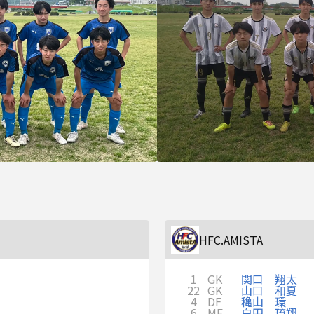
HFC.AMISTA
1
GK
関口 翔太
22
GK
山口 和夏
4
DF
穐山 環
6
MF
白田 琉翔