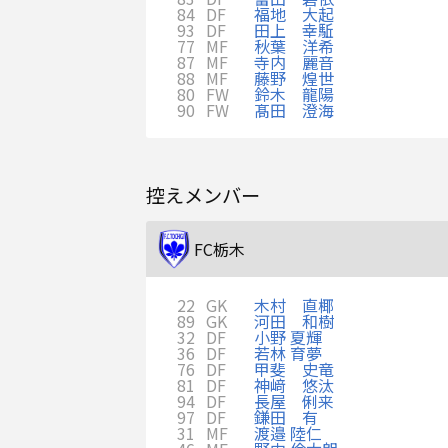
84
DF
福地 大起
93
DF
田上 幸駈
77
MF
秋葉 洋希
87
MF
寺内 麗音
88
MF
藤野 煌世
80
FW
鈴木 龍陽
90
FW
髙田 澄海
控えメンバー
FC栃木
22
GK
木村 直椰
89
GK
河田 和樹
32
DF
小野 夏輝
36
DF
若林 育夢
76
DF
甲斐 史竜
81
DF
神﨑 悠汰
94
DF
長屋 俐来
97
DF
鎌田 有
31
MF
渡邉 陸仁