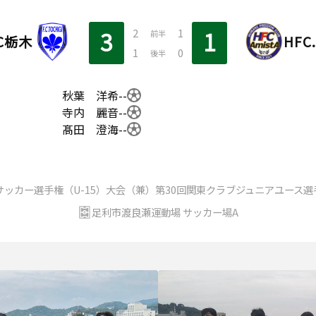
2
1
3
1
前半
C栃木
HFC
1
0
後半
秋葉 洋希
--
寺内 麗音
--
髙田 澄海
--
サッカー選手権（U-15）大会（兼）第30回関東クラブジュニアユース選
足利市渡良瀬運動場 サッカー場A