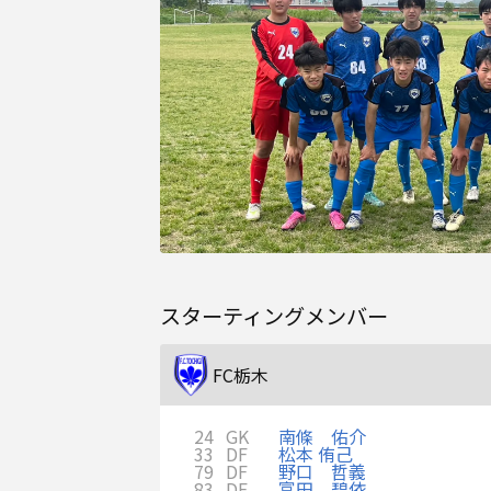
スターティングメンバー
FC栃木
24
GK
南條 佑介
33
DF
松本 侑己
79
DF
野口 哲義
83
DF
富田 碧依