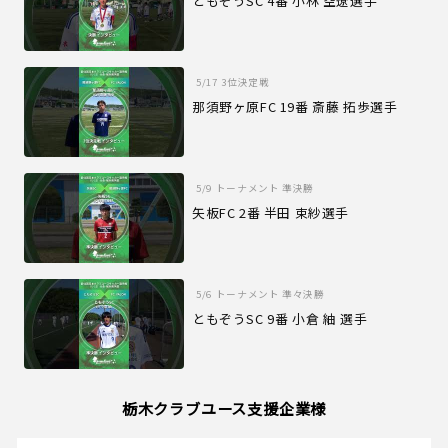
ともぞうSC 4番 小林 空遼選手
5/17
3位決定戦
那須野ヶ原FC 19番 斎藤 拓歩選手
5/9
トーナメント 準決勝
矢板FC 2番 半田 束紗選手
5/6
トーナメント 準々決勝
ともぞうSC 9番 小倉 紬 選手
栃木クラブユース支援企業様