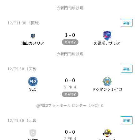
新門司球技場
12/7
11:30
1回戦
詳細
1
-
0
試合終了
油山カメリア
久留米アザレア
新門司球技場
12/7
9:30
1回戦
詳細
0
-
0
5
PK
4
NEO
ドゥマンソレイユ
試合終了
福岡フットボールセンター（FFC）C
12/7
9:30
1回戦
詳細
0
-
0
2
PK
4