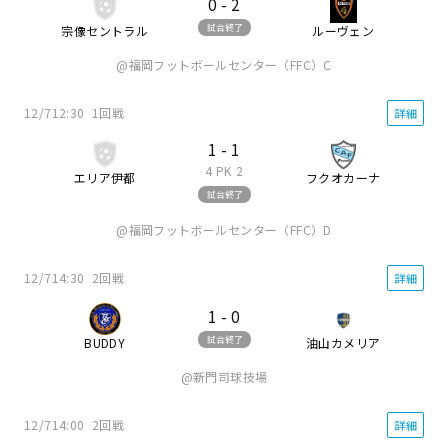
0
-
2
試合終了
宗像セントラル
ルーヴェン
福岡フットボールセンター（FFC）C
12/7
12:30
1回戦
詳細
1
-
1
4
PK
2
エリア伊都
フクオカーナ
試合終了
福岡フットボールセンター（FFC）D
12/7
14:30
2回戦
詳細
1
-
0
試合終了
BUDDY
油山カメリア
新門司球技場
12/7
14:00
2回戦
詳細