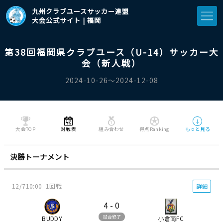
九州クラブユースサッカー連盟
大会公式サイト | 福岡
第38回福岡県クラブユース（U-14）サッカー大
会（新人戦）
2024-10-26〜2024-12-08
↓
大会TOP
対戦表
組み合わせ
得点Ranking
もっと見る
決勝トーナメント
12/7
10:00
1回戦
詳細
4
-
0
試合終了
BUDDY
小倉南FC