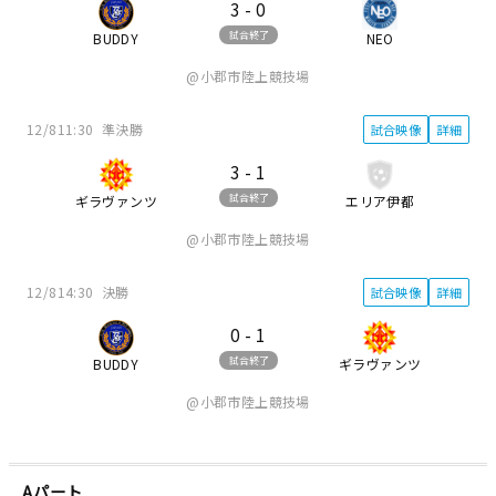
3
-
0
試合終了
BUDDY
NEO
小郡市陸上競技場
12/8
11:30
準決勝
試合映像
詳細
3
-
1
試合終了
ギラヴァンツ
エリア伊都
小郡市陸上競技場
12/8
14:30
決勝
試合映像
詳細
0
-
1
試合終了
BUDDY
ギラヴァンツ
小郡市陸上競技場
Aパート