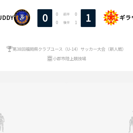
0
0
0
1
前半
UDDY
ギラ
0
1
後半
第38回福岡県クラブユース（U-14）サッカー大会（新人戦）
小郡市陸上競技場