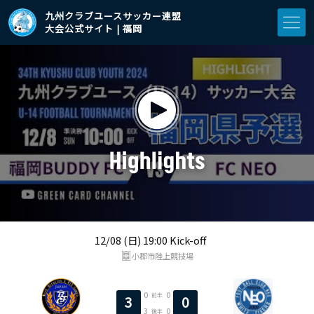
九州クラブユースサッカー連盟
大会公式サイト | 福岡
12/08 (日) 19:00 Kick-off
小郡市陸上競技場
0
0
前半
3
0
3
0
後半