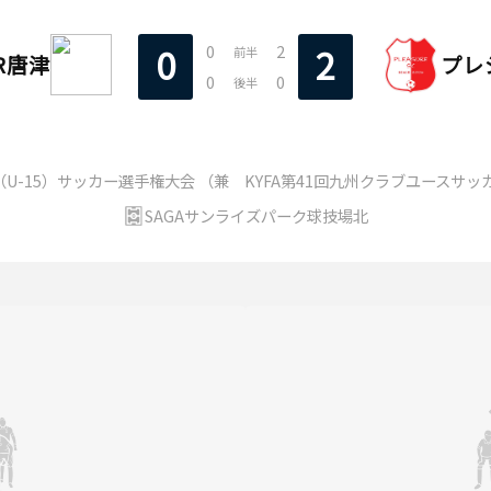
0
2
0
2
前半
OR唐津
プレ
0
0
後半
（U-15）サッカー選手権大会 （兼 KYFA第41回九州クラブユースサッ
SAGAサンライズパーク球技場北