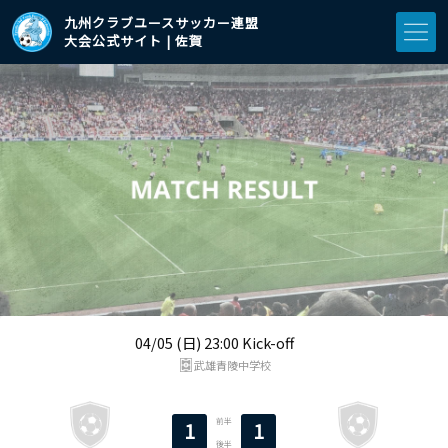
九州クラブユースサッカー連盟
大会公式サイト | 佐賀
04/05 (日) 23:00 Kick-off
武雄青陵中学校
前半
1
1
後半