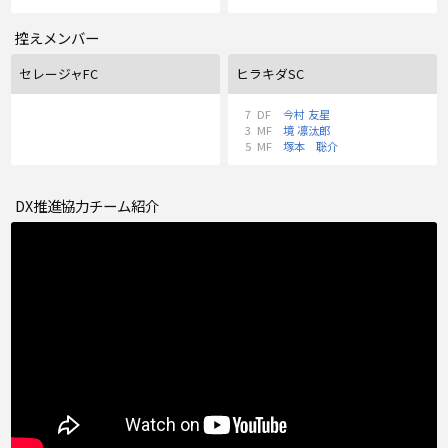
控えメンバー
セレージャFC
ヒラキダSC
7
DF
今村 友星
3
MF
境 凛汰郎
5
MF
塚本 聡介
DX推進協力チーム紹介