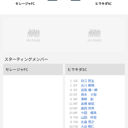
セレージャFC
ヒラキダSC
スターティングメンバー
セレージャFC
ヒラキダSC
1
GK
向江 哲生
2
DF
古川 朝陽
4
DF
岩阪 颯一朗
13
DF
森本 大智
6
MF
濵崎 創
11
MF
高橋 結弦
14
MF
島田 琉希
15
MF
今田 楓真
8
FW
山田 咲登
9
FW
北島 慧之
10
FW
大迫 明仁