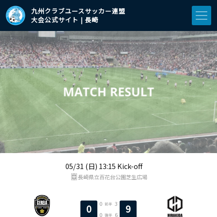
九州クラブユースサッカー連盟
大会公式サイト | 長崎
05/31 (日) 13:15 Kick-off
長崎県立百花台公園芝生広場
0
3
前半
0
9
0
6
後半