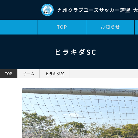
九州クラブユースサッカー連盟
大
TOP
お知らせ
ヒラキダSC
TOP
チーム
ヒラキダSC