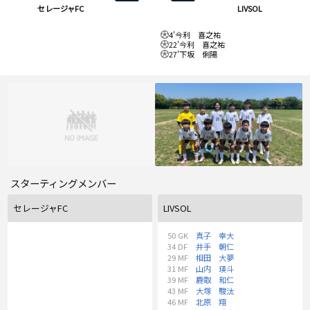
セレージャFC
LIVSOL
4'
今利 喜之祐
22'
今利 喜之祐
27'
下坂 俐陽
スターティングメンバー
セレージャFC
LIVSOL
50
GK
真子 幸大
34
DF
井手 朝仁
29
MF
相田 大夢
31
MF
山内 瑛斗
39
MF
鹿取 和仁
43
MF
大塚 駿汰
46
MF
北原 翔