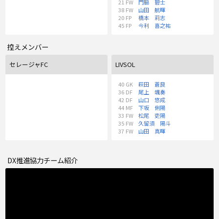
21
FW
門脇 碧士
38
FW
山田 航暉
20
FP
橋本 莉志
45
FP
今利 喜之祐
控えメンバー
セレージャFC
LIVSOL
40
GK
萩田 蒼良
36
DF
尾上 颯奏
42
DF
山口 悠成
44
MF
下坂 俐陽
33
FW
松尾 吏陽
35
FW
久留須 陽斗
37
FW
山田 真暉
DX推進協力チーム紹介