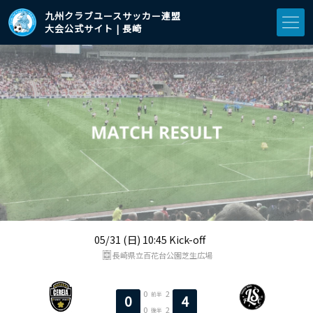
九州クラブユースサッカー連盟
大会公式サイト | 長崎
05/31 (日) 10:45 Kick-off
長崎県立百花台公園芝生広場
0
2
前半
0
4
0
2
後半