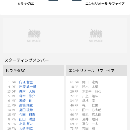
ヒラキダSC
エンセリオール サファイア
スターティングメンバー
ヒラキダSC
エンセリオール サファイア
1
GK
向江 哲生
61
GK
野口 遼馬
4
DF
岩阪 颯一朗
18
FP
鈴木 太耀
13
DF
森本 大智
20
FP
木野戸 龍心
5
MF
塚本 聡介
22
FP
川上 陸斗
6
MF
濵崎 創
34
FP
畑地 湊
11
MF
高橋 結弦
46
FP
有川 仁世
14
MF
島田 琉希
53
FP
田中 心太朗
15
MF
今田 楓真
66
FP
針尾 悠太郎
8
FW
山田 咲登
68
FP
夏井 煌月
9
FW
北島 慧之
69
FP
富永 一太
10
FW
大迫 明仁
73
FP
吉田 翔