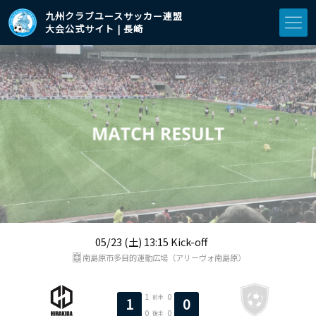
九州クラブユースサッカー連盟
大会公式サイト | 長崎
05/23 (土) 13:15 Kick-off
南島原市多目的運動広場（アリーヴォ南島原）
1
0
前半
1
0
0
0
後半