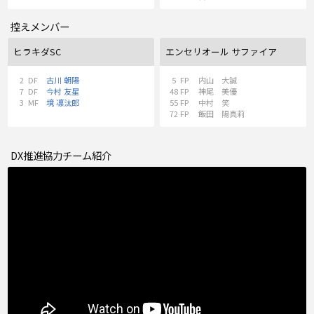
控えメンバー
ヒラキダSC
エンセリオール サファイア
2
DF
古川 朝陽
5
FP
内山 大誠
7
DF
今村 友星
48
FP
神尾 美優
3
MF
境 凛汰郎
55
FP
中村 笑
72
FP
飯田 陽真莉
DX推進協力チーム紹介