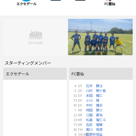
エクセデール
FC雲仙
スターティングメンバー
エクセデール
FC雲仙
4
DF
石井 勝汰
5
DF
川村 明十紫
51
DF
本田 楓仁
73
DF
小川 陽
87
DF
中村 颯志
7
MF
柿田 康介
11
MF
江越 蒼佑
19
MF
松島 瑠仁斗
75
MF
吉武 瑠唯
82
FW
堀川 琉虎
8
GK/MF
田野井琉生