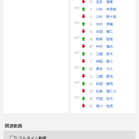
75
吉武 瑠唯
HT
3
川村 来育紫
5
川村 明十紫
HT
6
木村 伊織
51
本田 楓仁
HT
16
尾崎 智哉
87
中村 颯志
HT
9
江越 直太
7
柿田 康介
HT
83
橋本 力人
11
江越 蒼佑
HT
13
前田 龍飛
19
松島 瑠仁斗
HT
44
竹田 冠太
82
堀川 琉虎
関連動画
フルタイム動画