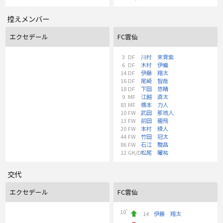
控えメンバー
エクセデール
FC雲仙
3
DF
川村 来育紫
6
DF
木村 伊織
14
DF
伊藤 翔太
16
DF
尾崎 智哉
18
DF
下田 悠晴
9
MF
江越 直太
83
MF
橋本 力人
10
FW
武田 那琉人
13
FW
前田 龍飛
20
FW
本村 綾人
44
FW
竹田 冠太
86
FW
石江 駿昌
12
GK/DF
松尾 曜祐
交代
エクセデール
FC雲仙
10'
14
伊藤 翔太