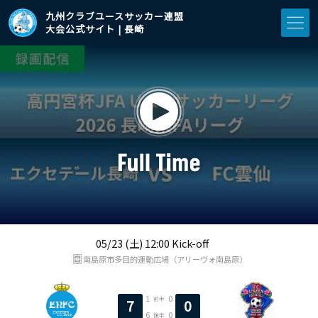
九州クラブユースサッカー連盟
大会公式サイト | 長崎
05/23 (土) 12:00 Kick-off
南島原市多目的運動広場（アリーヴォ南島原）
1
0
前半
7
0
6
0
後半