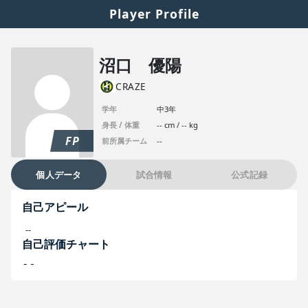
Player Profile
沼口 優陽
CRAZE
学年
中3年
身長 / 体重
-- cm / -- kg
FP
前所属チーム
--
個人データ
試合情報
公式記録
自己アピール
--
自己評価チャート
--