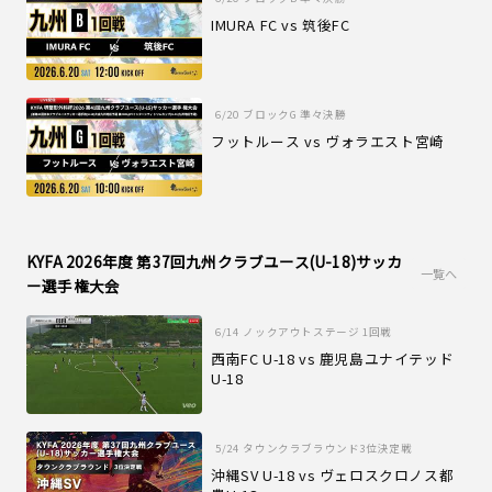
IMURA FC vs 筑後FC
6/20
ブロックG 準々決勝
フットルース vs ヴォラエスト宮崎
KYFA 2026年度 第37回九州クラブユース(U-18)サッカ
一覧へ
ー選手権大会
6/14
ノックアウトステージ 1回戦
西南FC U-18 vs 鹿児島ユナイテッド
U-18
5/24
タウンクラブラウンド3位決定戦
沖縄SV U-18 vs ヴェロスクロノス都