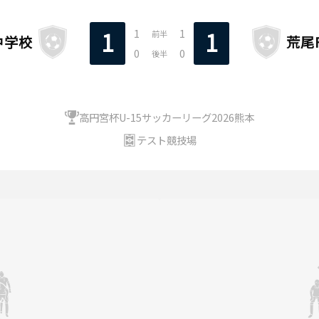
1
1
1
1
前半
中学校
荒尾F
0
0
後半
高円宮杯U-15サッカーリーグ2026熊本
テスト競技場