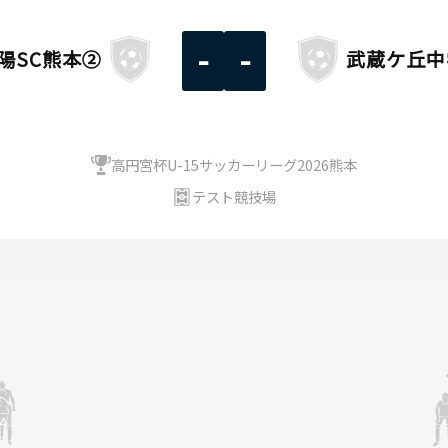
-
-
陽SC熊本②
武蔵ケ丘中
高円宮杯U-15サッカーリーグ2026熊本
テスト競技場