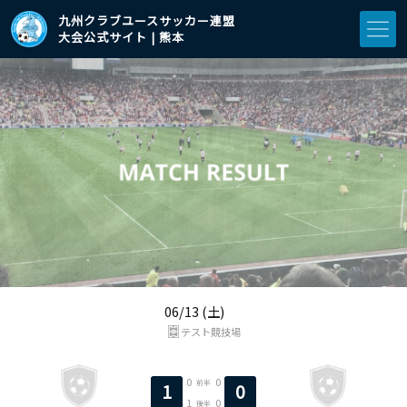
九州クラブユースサッカー連盟
大会公式サイト | 熊本
06/13 (土)
テスト競技場
0
0
前半
1
0
1
0
後半