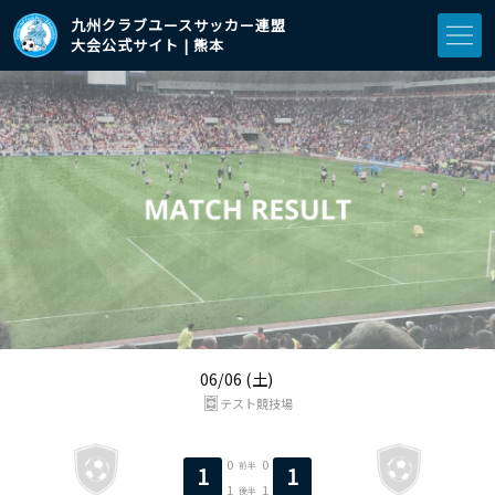
九州クラブユースサッカー連盟
大会公式サイト | 熊本
06/06 (土)
テスト競技場
0
0
前半
1
1
1
1
後半