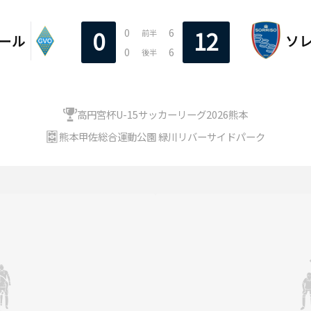
0
6
0
12
前半
ール
ソ
0
6
後半
高円宮杯U-15サッカーリーグ2026熊本
熊本甲佐総合運動公園 緑川リバーサイドパーク