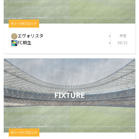
KリーグBブロック
エヴォリスタ
-
予定
FC桐生
-
06/21
KリーグCブロック