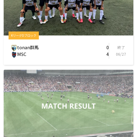
KリーグDブロック
tonan群馬
0
終了
MSC
4
06/27