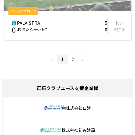
KリーグCブロック
PALAISTRA
5
終了
おおたシティFC
0
06/13
‹
1
2
›
群馬クラブユース支援企業様
株式会社日建
株式会社初谷建設