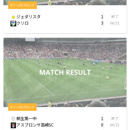
KリーグDブロック
ジェダリスタ
1
終了
クリロ
3
06/21
KリーグAブロック
桐生第一中
1
終了
アスブロンサ高崎SC
0
06/21