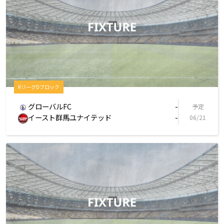
KリーグDブロック
グローバルFC
-
予定
イースト群馬ユナイテッド
-
06/21