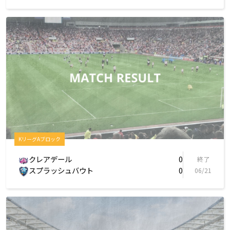
KリーグAブロック
クレアデール
0
終了
スプラッシュバウト
0
06/21