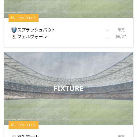
KリーグAブロック
スプラッシュバウト
-
予定
フェルヴォーレ
-
06/27
KリーグAブロック
桐生第一中
-
予定