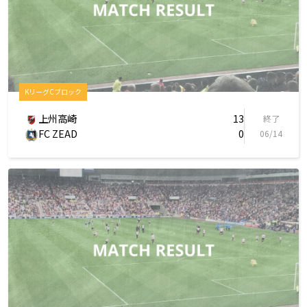
KリーグCブロック
上州高崎
13
終了
FC ZEAD
0
06/14