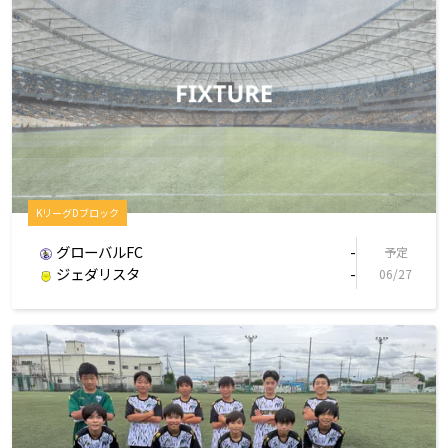
KリーグDブロック
グローバルFC
-
予定
ジェダリスタ
-
06/27