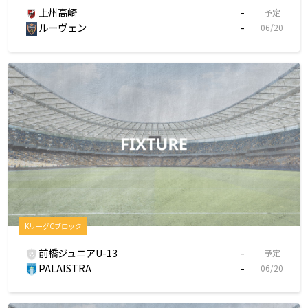
上州高崎
-
予定
ルーヴェン
-
06/20
KリーグCブロック
前橋ジュニアU-13
-
予定
PALAISTRA
-
06/20