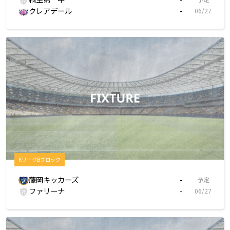
クレアデール
-
06/27
KリーグBブロック
藤岡キッカーズ
-
予定
ファリーナ
-
06/27