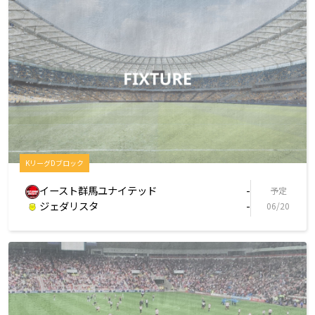
KリーグDブロック
イースト群馬ユナイテッド
-
予定
ジェダリスタ
-
06/20