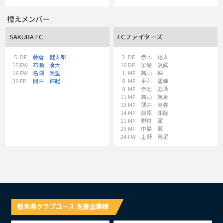
控えメンバー
SAKURA FC
FCファイターズ
5
DF
藤倉 健太郎
3
DF
赤木 翔太
15
FW
布瀬 湊大
16
DF
梁島 颯眞
16
FW
名渕 昊聖
1
MF
髙山 瞬
30
FP
間中 徠起
8
MF
平石 遥輝
9
MF
赤池 彪瑚
11
MF
髙山 航永
13
MF
薄井 嵩弥
14
MF
前原 知哉
21
MF
野村 蓮
25
MF
中島 翼
24
FW
上野 竜星
栃木県クラブユース 支援企業様