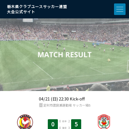
栃木県クラブユースサッカー連盟
大会公式サイト
04/21 (日) 22:30 Kick-off
足利市渡良瀬運動場 サッカー場B
0
2
前半
0
5
0
3
後半