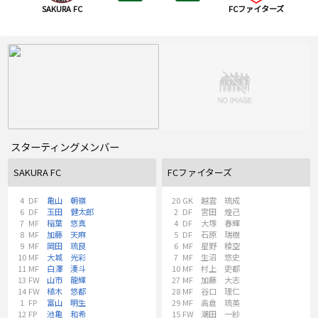
SAKURA FC
FCファイターズ
スターティングメンバー
SAKURA FC
FCファイターズ
4
DF
亀山 朝嶺
20
GK
越雲 琉成
6
DF
玉田 健太郎
2
DF
宮田 煌己
7
MF
稲葉 悠真
4
DF
大塚 春輝
8
MF
加藤 天麻
5
DF
石原 瑞樹
9
MF
岡田 琉良
6
MF
星野 稜空
10
MF
大城 光彩
7
MF
生沼 悠史
11
MF
白澤 湊斗
10
MF
村上 吏都
13
FW
山市 龍輝
27
MF
加藤 大志
14
FW
植木 悠都
28
MF
谷口 理仁
1
FP
富山 明生
29
MF
高倉 琉英
12
FP
池亀 和希
15
FW
潮田 一紗