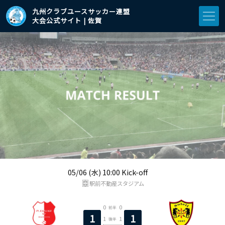
九州クラブユースサッカー連盟
大会公式サイト | 佐賀
05/06 (水) 10:00 Kick-off
駅前不動産スタジアム
0
0
前半
1
1
1
1
後半