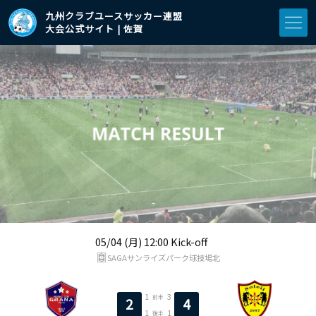
九州クラブユースサッカー連盟
大会公式サイト | 佐賀
05/04 (月) 12:00 Kick-off
SAGAサンライズパーク球技場北
1
3
前半
2
4
1
1
後半