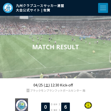
九州クラブユースサッカー連盟
大会公式サイト | 佐賀
04/25 (土) 12:30 Kick-off
ブラックモンブランフットボールセンター 南
0
3
前半
0
6
0
3
後半