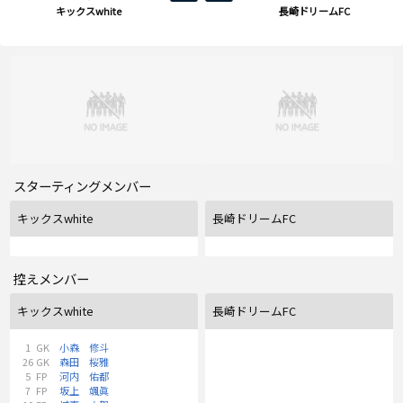
キックスwhite
長崎ドリームFC
スターティングメンバー
キックスwhite
長崎ドリームFC
控えメンバー
キックスwhite
長崎ドリームFC
1
GK
小森 修斗
26
GK
森田 桜雅
5
FP
河内 佑都
7
FP
坂上 颯眞