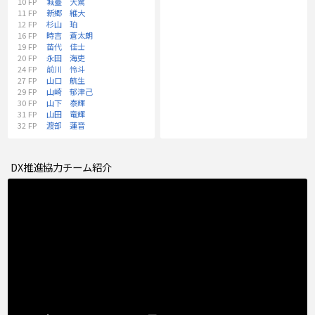
10
FP
城臺 大駕
11
FP
新郷 維大
12
FP
杉山 珀
16
FP
時吉 蒼太朗
19
FP
苗代 佳士
20
FP
永田 海吏
24
FP
前川 怜斗
27
FP
山口 航生
29
FP
山崎 郁津己
30
FP
山下 泰輝
31
FP
山田 竜輝
32
FP
渡部 蓮音
DX推進協力チーム紹介