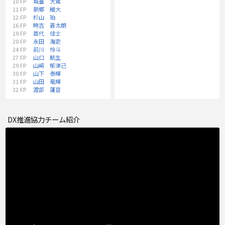
10
FP
城臺 大駕
11
FP
新郷 維大
12
FP
杉山 珀
16
FP
時吉 蒼太朗
19
FP
苗代 佳士
20
FP
永田 海吏
24
FP
前川 怜斗
27
FP
山口 航生
29
FP
山崎 郁津己
30
FP
山下 泰輝
31
FP
山田 竜輝
32
FP
渡部 蓮音
DX推進協力チーム紹介