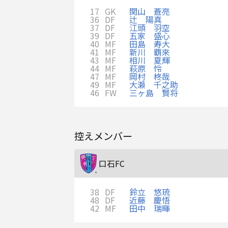
17
GK
関山 蒼亮
36
DF
辻 陽真
37
DF
江頭 羽空
39
DF
五家 盛心
40
MF
田島 寿大
41
MF
新川 覇來
43
MF
相川 夏輝
44
MF
萩原 怜
47
MF
岡村 柊哉
49
MF
大瀬 千之助
46
FW
三ヶ島 賢将
控えメンバー
口石FC
38
DF
鈴立 悠琉
48
DF
近藤 慶悟
42
MF
田中 瑞暉