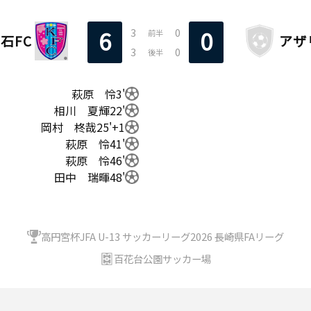
3
0
6
0
前半
石FC
アザ
3
0
後半
萩原 怜
3'
相川 夏輝
22'
岡村 柊哉
25'+1
萩原 怜
41'
萩原 怜
46'
田中 瑞暉
48'
高円宮杯JFA U-13 サッカーリーグ2026 長崎県FAリーグ
百花台公園サッカー場