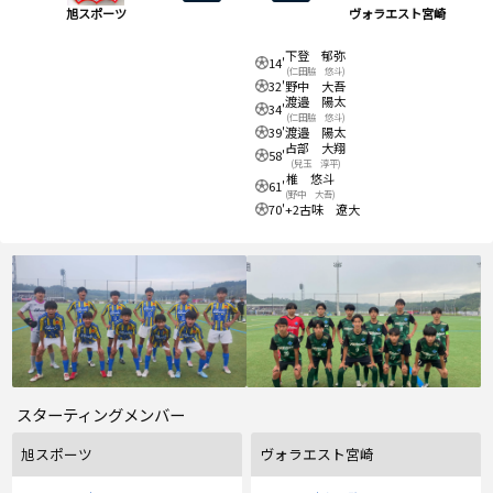
旭スポーツ
ヴォラエスト宮崎
下登 郁弥
14'
(仁田脇 悠斗)
32'
野中 大吾
渡邉 陽太
34'
(仁田脇 悠斗)
39'
渡邉 陽太
占部 大翔
58'
(兒玉 淳平)
椎 悠斗
61'
(野中 大吾)
70'+2
古味 遼大
スターティングメンバー
旭スポーツ
ヴォラエスト宮崎