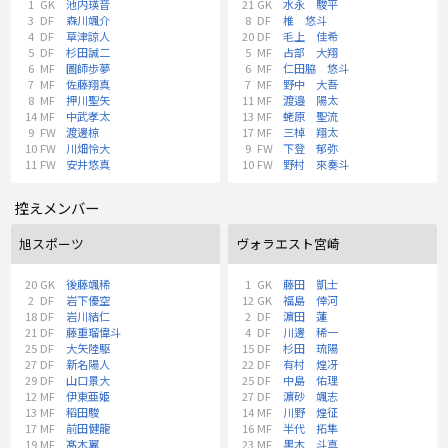
1
GK
池内瑛音
21
GK
水永 駿平
3
DF
森川颯介
8
DF
椎 悠斗
4
DF
草津諒人
20
DF
毛上 佳希
5
DF
杉田誠二
5
MF
占部 大翔
6
MF
圖師歩夢
6
MF
仁田脇 悠斗
7
MF
佐藤翔真
7
MF
野中 大吾
8
MF
押川聖矢
11
MF
渡邉 陽太
14
MF
中武孝太
13
MF
蛯原 聖流
9
FW
渡邊椋
17
MF
三棹 翔太
10
FW
川畑怜大
9
FW
下登 郁弥
11
FW
安井悠真
10
FW
野村 來奏斗
控えメンバー
旭スポーツ
ヴォラエスト宮崎
20
GK
後藤颯稀
1
GK
藤田 凱士
2
DF
岩下優空
12
GK
福島 倖河
18
DF
岩川結仁
2
DF
濵田 蓮
21
DF
藤重瑠偉斗
4
DF
川邊 稀一
25
DF
大矢陸駆
15
DF
杉田 琉陽
27
DF
新名陽人
22
DF
有村 煌冴
29
DF
山口景大
25
DF
中島 佑理
12
MF
伊東亜姫
27
DF
濵砂 颯志
13
MF
稻田駿
14
MF
川野 煌征
17
MF
前田健龍
16
MF
半代 拓隼
19
MF
髙木翼
23
MF
黒木 斗真