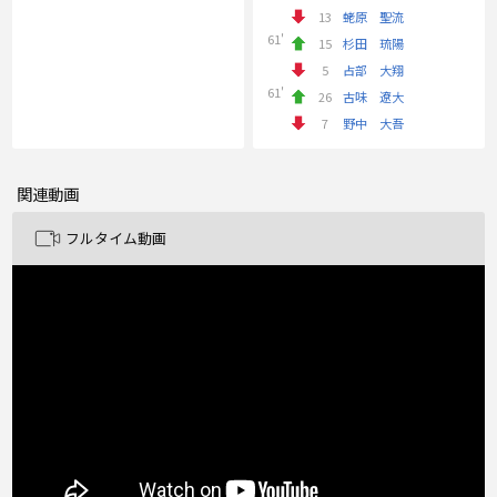
13
蛯原 聖流
61'
15
杉田 琉陽
5
占部 大翔
61'
26
古味 遼大
7
野中 大吾
関連動画
フルタイム動画