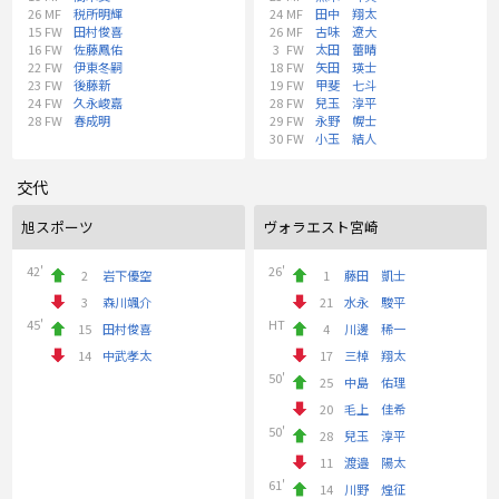
26
MF
税所明輝
24
MF
田中 翔太
15
FW
田村俊喜
26
MF
古味 遼大
16
FW
佐藤鳳佑
3
FW
太田 蕾晴
22
FW
伊東冬嗣
18
FW
矢田 瑛士
23
FW
後藤新
19
FW
甲斐 七斗
24
FW
久永峻嘉
28
FW
兒玉 淳平
28
FW
春成明
29
FW
永野 幌士
30
FW
小玉 結人
交代
旭スポーツ
ヴォラエスト宮崎
42'
26'
2
岩下優空
1
藤田 凱士
3
森川颯介
21
水永 駿平
45'
HT
15
田村俊喜
4
川邊 稀一
14
中武孝太
17
三棹 翔太
50'
25
中島 佑理
20
毛上 佳希
50'
28
兒玉 淳平
11
渡邉 陽太
61'
14
川野 煌征