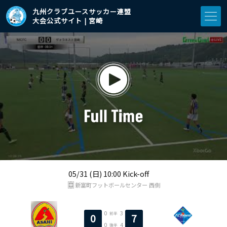
九州クラブユースサッカー連盟
大会公式サイト | 宮崎
05/31 (日) 10:00 Kick-off
新富町フットボールセンター 西側
0
3
前半
0
7
0
4
後半