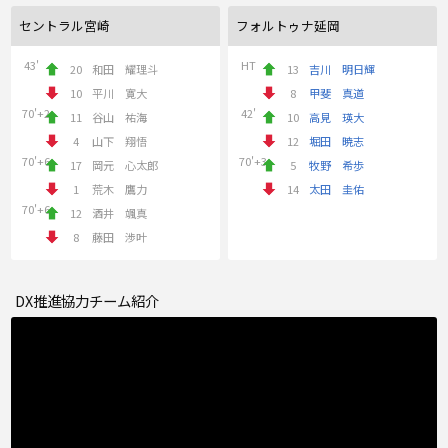
セントラル宮崎
フォルトゥナ延岡
43'
HT
20
和田 耀理斗
13
吉川 明日輝
10
平川 寛大
8
甲斐 真道
70'+2
42'
11
谷山 祐海
10
高見 瑛大
4
山下 翔悟
12
堀田 暁志
70'+6
70'+3
17
岡元 心太郎
5
牧野 希歩
1
荒木 鷹力
14
太田 圭佑
70'+6
12
酒井 颯真
8
藤田 渉叶
DX推進協力チーム紹介