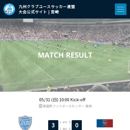
九州クラブユースサッカー連盟
大会公式サイト | 宮崎
05/31 (日) 10:00 Kick-off
新富町フットボールセンター 東側
1
0
前半
3
0
2
0
後半