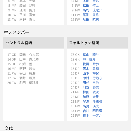
6
MF
奥本 光海
14
MF
太田 圭佑
8
MF
藤田 渉叶
7
FW
松田 侑士
9
MF
江川 陽介
9
FW
高司 琉之介
10
FW
平川 寛大
11
FW
尾形 晟悠
13
FW
河野 真大
12
FW
堀田 暁志
控えメンバー
セントラル宮崎
フォルトゥナ延岡
17
GK
岡元 心太郎
17
GK
葉山 琉叶
14
DF
田中 虎乃助
19
GK
林 颯介
15
DF
松崎 善
5
DF
牧野 希歩
16
MF
河野 竣大
15
DF
黒木 果穂
11
FW
谷山 祐海
16
DF
山下 裕起
12
FW
酒井 颯真
18
DF
中村 勇乃心
20
FW
和田 耀理斗
20
DF
田代 三治
24
DF
河野 泰志
21
MF
松田 陵汰
22
MF
加藤 大雅
23
MF
早瀬 斗緒雅
10
FW
高見 瑛大
13
FW
吉川 明日輝
25
FW
橋本 一之介
交代