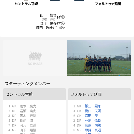
セントラル宮崎
フォルトゥナ延岡
山下 翔悟
14'
(藤田 渉叶)
江川 陽介
57'
藤田 渉叶
70'+5
スターティングメンバー
セントラル宮崎
フォルトゥナ延岡
1
GK
荒木 鷹力
1
GK
鎌江 晃永
2
DF
岩瀬 瑛史
3
GK
橋口 天河
3
DF
黒木 壱祷
6
GK
深田 昊
5
DF
牧﨑 閏
2
DF
戸高 佑都
7
DF
岡元 壱道
4
DF
奈須 司篤
4
MF
山下 翔悟
8
MF
甲斐 真道