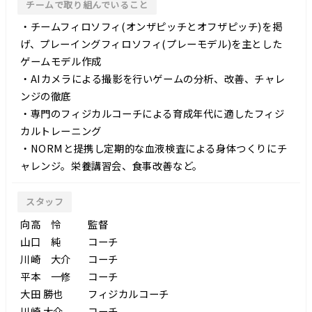
チームで取り組んでいること
・チームフィロソフィ(オンザピッチとオフザピッチ)を掲
げ、プレーイングフィロソフィ(プレーモデル)を主とした
ゲームモデル作成
・AIカメラによる撮影を行いゲームの分析、改善、チャレ
ンジの徹底
・専門のフィジカルコーチによる育成年代に適したフィジ
カルトレーニング
・NORMと提携し定期的な血液検査による身体つくりにチ
ャレンジ。栄養講習会、食事改善など。
スタッフ
向高 怜
監督
山口 純
コーチ
川崎 大介
コーチ
平本 一修
コーチ
大田 勝也
フィジカルコーチ
川崎 大介
コーチ