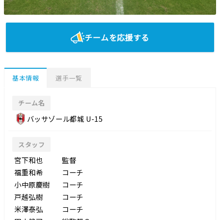
チームを応援する
基本情報
選手一覧
チーム名
バッサゾール都城 U-15
スタッフ
宮下和也
監督
福重和希
コーチ
小中原慶樹
コーチ
戸越弘樹
コーチ
米澤泰弘
コーチ