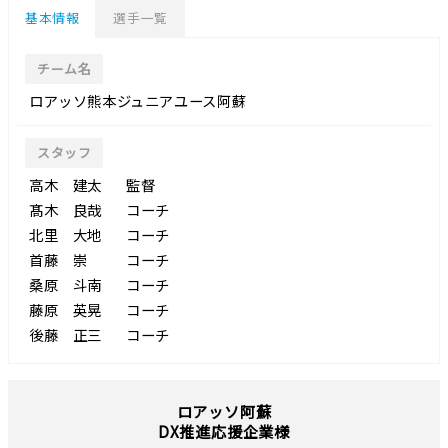
基本情報
選手一覧
チーム名
ロアッソ熊本ジュニアユース阿蘇
スタッフ
高木 建太
監督
髙木 良哉
コーチ
北里 大地
コーチ
首藤 崇
コーチ
桑原 斗南
コーチ
藤原 英晃
コーチ
後藤 正三
コーチ
ロアッソ阿蘇
DX推進応援企業様