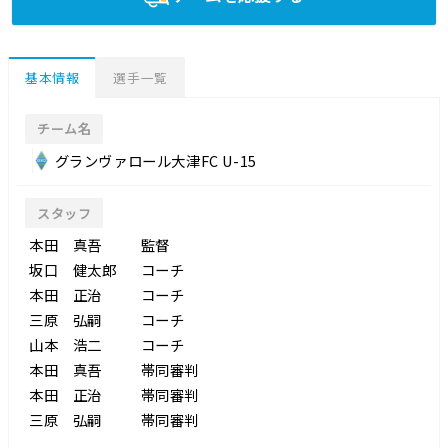
基本情報
選手一覧
チーム名
グランヴァロール大津FC U-15
スタッフ
本田 真吾
監督
坂口 健太郎
コーチ
本田 正治
コーチ
三原 弘嗣
コーチ
山本 浩二
コーチ
本田 真吾
帯同審判
本田 正治
帯同審判
三原 弘嗣
帯同審判